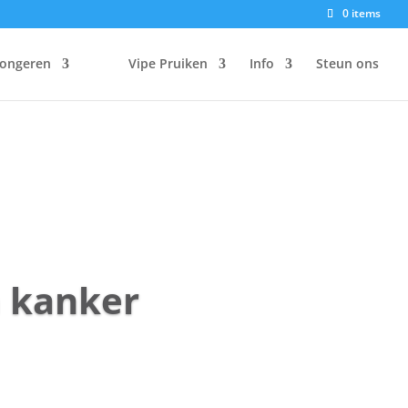
0 items
Jongeren
Vipe Pruiken
Info
Steun ons
a kanker