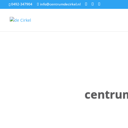
0492-347904
info@centrumdecirkel.nl
centrum