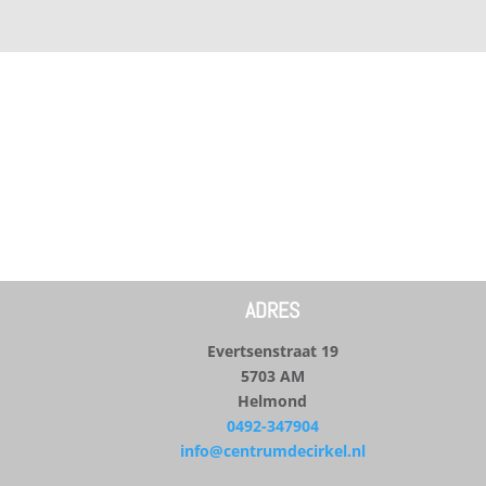
ADRES
Evertsenstraat 19
5703 AM
Helmond
0492-347904
info@centrumdecirkel.nl